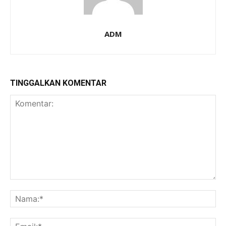
ADM
TINGGALKAN KOMENTAR
Komentar:
Na
Ema