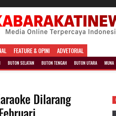
NAL
FEATURE & OPINI
ADVETORIAL
N
BUTON SELATAN
BUTON TENGAH
BUTON UTARA
MUNA
araoke Dilarang
Februari