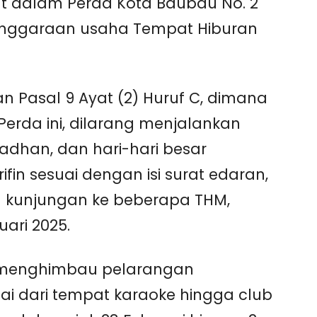
t dalam Perda Kota Baubau No. 2
lenggaraan usaha Tempat Hiburan
an Pasal 9 Ayat (2) Huruf C, dimana
rda ini, dilarang menjalankan
dhan, dan hari-hari besar
fin sesuai dengan isi surat edaran,
n kunjungan ke beberapa THM,
ari 2025.
h menghimbau pelarangan
ai dari tempat karaoke hingga club