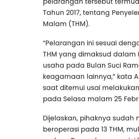
pelarangan tersebut termua
Tahun 2017, tentang Penye
Malam (THM).
“Pelarangan ini sesuai deng
THM yang dimaksud dalam Pe
usaha pada Bulan Suci Rama
keagamaan lainnya,” kata Ari
saat ditemui usai melakuka
pada Selasa malam 25 Febru
Dijelaskan, pihaknya suda
beroperasi pada 13 THM, mul