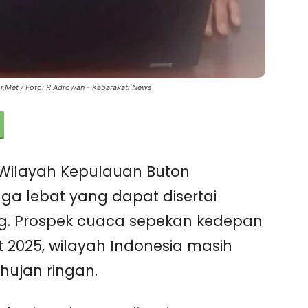
.Met / Foto: R Adrowan - Kabarakati News
 Wilayah Kepulauan Buton
gga lebat yang dapat disertai
ang. Prospek cuaca sepekan kedepan
t 2025, wilayah Indonesia masih
hujan ringan.