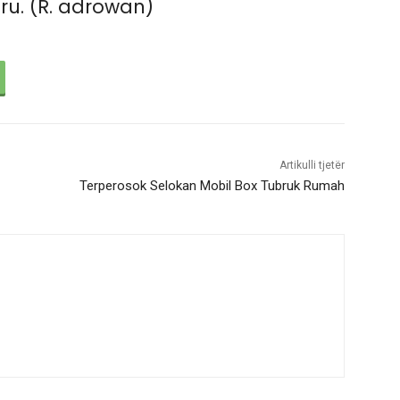
u. (R. adrowan)
Artikulli tjetër
Terperosok Selokan Mobil Box Tubruk Rumah