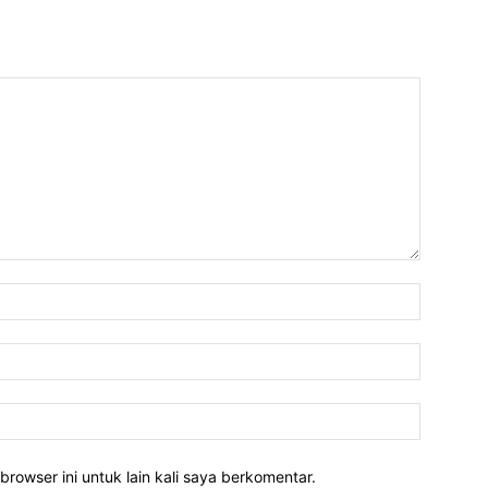
Nama:*
Email:*
Website:
rowser ini untuk lain kali saya berkomentar.