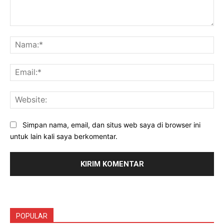
Komentar:
Na
Ema
Web
Simpan nama, email, dan situs web saya di browser ini
untuk lain kali saya berkomentar.
POPULAR