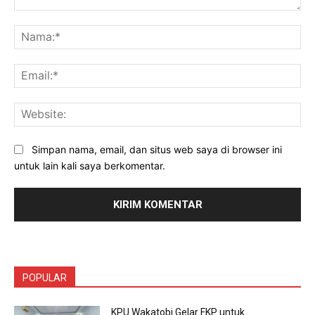
Komentar:
Na
Ema
Web
Simpan nama, email, dan situs web saya di browser ini
untuk lain kali saya berkomentar.
POPULAR
KPU Wakatobi Gelar FKP untuk