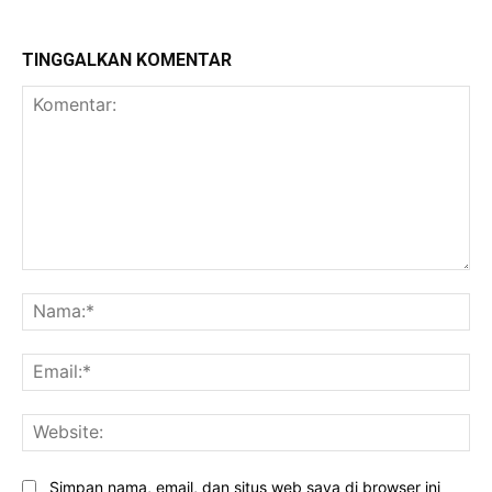
TINGGALKAN KOMENTAR
Komentar:
Na
Ema
Web
Simpan nama, email, dan situs web saya di browser ini