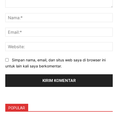
Komentar:
Na
Ema
Web
Simpan nama, email, dan situs web saya di browser ini
untuk lain kali saya berkomentar.
POPULAR