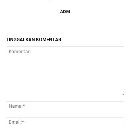
ADM
TINGGALKAN KOMENTAR
Komentar:
Na
Ema