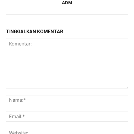
ADM
TINGGALKAN KOMENTAR
Komentar:
Na
Ema
Web